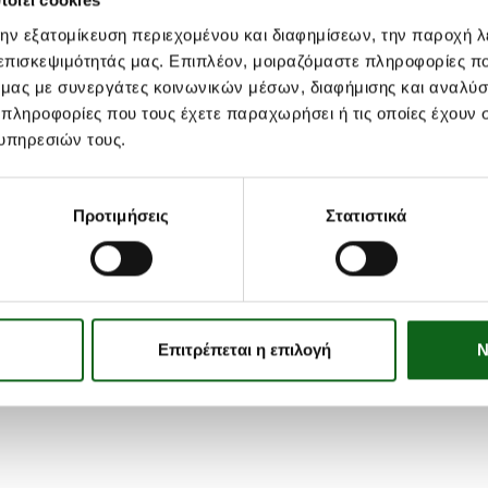
οιεί cookies
την εξατομίκευση περιεχομένου και διαφημίσεων, την παροχή 
 επισκεψιμότητάς μας. Επιπλέον, μοιραζόμαστε πληροφορίες π
ό μας με συνεργάτες κοινωνικών μέσων, διαφήμισης και αναλύσ
 πληροφορίες που τους έχετε παραχωρήσει ή τις οποίες έχουν σ
υπηρεσιών τους.
ΚΑΡ
Προτιμήσεις
Στατιστικά
Ανάμεικτα Λαχανικά για Σούπα
Επιτρέπεται η επιλογή
Ν