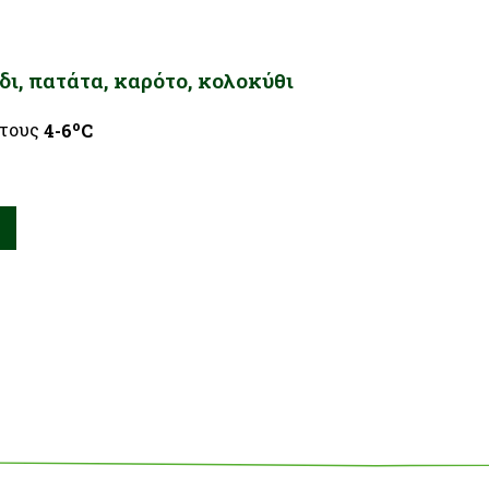
ι, πατάτα, καρότο, κολοκύθι
ο
στους
4-6
C