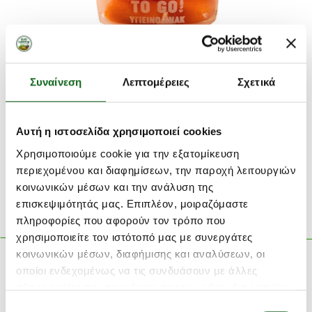
Συστατικά
Συναίνεση
Λεπτομέρειες
Σχετικά
Καρότα μίνι καθαρισμένα
ο
∆ιατηρείται στο ψυγείο στους
2-6
C
Αυτή η ιστοσελίδα χρησιμοποιεί cookies
Βάρος
:
200gr
1 μερίδα
Χρησιμοποιούμε cookie για την εξατομίκευση
περιεχομένου και διαφημίσεων, την παροχή λειτουργιών
κοινωνικών μέσων και την ανάλυση της
Διατροφικός πίνακας
επισκεψιμότητάς μας. Επιπλέον, μοιραζόμαστε
πληροφορίες που αφορούν τον τρόπο που
χρησιμοποιείτε τον ιστότοπό μας με συνεργάτες
κοινωνικών μέσων, διαφήμισης και αναλύσεων, οι
οποίοι ενδεχομένως να τις συνδυάσουν με άλλες
πληροφορίες που τους έχετε παραχωρήσει ή τις οποίες
έχουν συλλέξει σε σχέση με την από μέρους σας χρήση
Επιλογή