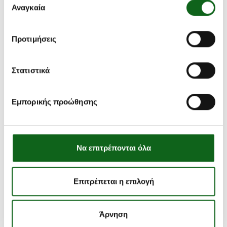
των υπηρεσιών τους.
Αναγκαία
συγκατάθεσης
Προτιμήσεις
Στατιστικά
Εμπορικής προώθησης
Να επιτρέπονται όλα
Φρουτοσαλάτα με Εξωτικά Φρούτα
Επιτρέπεται η επιλογή
Άρνηση