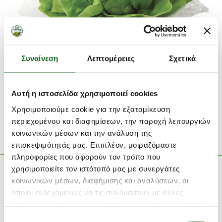
Συστατικά
Συναίνεση
Λεπτομέρειες
Σχετικά
Ολόκληρη Σαλάτα Γαλλική
Βάρος
:
Τεμάχιο
Αυτή η ιστοσελίδα χρησιμοποιεί cookies
Χρησιμοποιούμε cookie για την εξατομίκευση
Διατροφικός πίνακας
περιεχομένου και διαφημίσεων, την παροχή λειτουργιών
κοινωνικών μέσων και την ανάλυση της
επισκεψιμότητάς μας. Επιπλέον, μοιραζόμαστε
πληροφορίες που αφορούν τον τρόπο που
χρησιμοποιείτε τον ιστότοπό μας με συνεργάτες
κοινωνικών μέσων, διαφήμισης και αναλύσεων, οι
Σαλάτα Σγουρή Κόκκινη
Τοματίνια
οποίοι ενδεχομένως να τις συνδυάσουν με άλλες
πληροφορίες που τους έχετε παραχωρήσει ή τις οποίες
έχουν συλλέξει σε σχέση με την από μέρους σας χρήση
Επιλογή