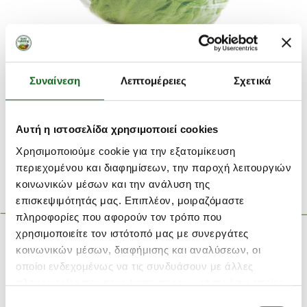
Συστατικά
Συναίνεση
Λεπτομέρειες
Σχετικά
Ολόκληρο Iceberg
Βάρος
:
Με κιλό
Αυτή η ιστοσελίδα χρησιμοποιεί cookies
Χρησιμοποιούμε cookie για την εξατομίκευση
Διατροφικός πίνακας
περιεχομένου και διαφημίσεων, την παροχή λειτουργιών
κοινωνικών μέσων και την ανάλυση της
επισκεψιμότητάς μας. Επιπλέον, μοιραζόμαστε
πληροφορίες που αφορούν τον τρόπο που
χρησιμοποιείτε τον ιστότοπό μας με συνεργάτες
κοινωνικών μέσων, διαφήμισης και αναλύσεων, οι
Μαρούλι Ρομάνα
οποίοι ενδεχομένως να τις συνδυάσουν με άλλες
πληροφορίες που τους έχετε παραχωρήσει ή τις οποίες
έχουν συλλέξει σε σχέση με την από μέρους σας χρήση
Επιλογή